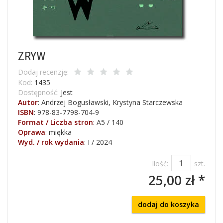
ZRYW
Dodaj recenzję:
Kod:
1435
Dostępność:
Jest
Autor
:
Andrzej Bogusławski, Krystyna Starczewska
ISBN
:
978-83-7798-704-9
Format / Liczba stron
:
A5 / 140
Oprawa
:
miękka
Wyd. / rok wydania
:
I / 2024
Ilość:
szt.
25,00 zł *
dodaj do koszyka