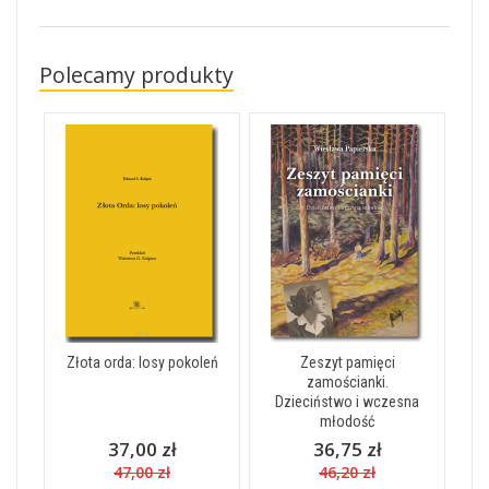
Polecamy produkty
Złota orda: losy pokoleń
Zeszyt pamięci
zamościanki.
Dzieciństwo i wczesna
młodość
37,00 zł
36,75 zł
47,00 zł
46,20 zł