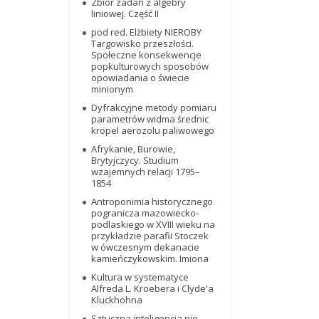
Zbiór zadań z algebry
liniowej. Część II
pod red. Elżbiety NIEROBY
Targowisko przeszłości.
Społeczne konsekwencje
popkulturowych sposobów
opowiadania o świecie
minionym
Dyfrakcyjne metody pomiaru
parametrów widma średnic
kropel aerozolu paliwowego
Afrykanie, Burowie,
Brytyjczycy. Studium
wzajemnych relacji 1795–
1854
Antroponimia historycznego
pogranicza mazowiecko-
podlaskiego w XVIII wieku na
przykładzie parafii Stoczek
w ówczesnym dekanacie
kamieńczykowskim. Imiona
Kultura w systematyce
Alfreda L. Kroebera i Clyde'a
Kluckhohna
Sztuczna inteligencja nie