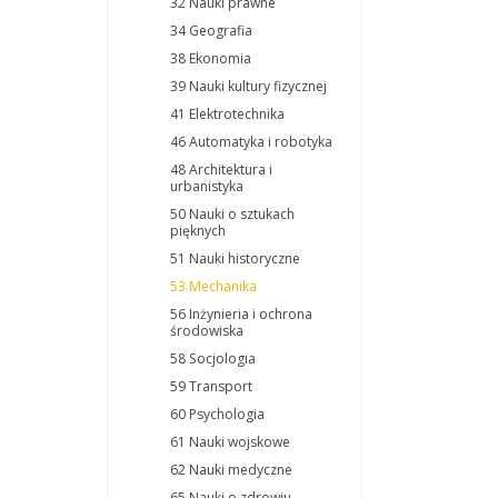
32 Nauki prawne
34 Geografia
38 Ekonomia
39 Nauki kultury fizycznej
41 Elektrotechnika
46 Automatyka i robotyka
48 Architektura i
urbanistyka
50 Nauki o sztukach
pięknych
51 Nauki historyczne
53 Mechanika
56 Inżynieria i ochrona
środowiska
58 Socjologia
59 Transport
60 Psychologia
61 Nauki wojskowe
62 Nauki medyczne
65 Nauki o zdrowiu