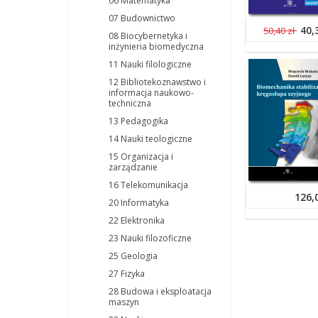
06 Matematyka
07 Budownictwo
40,
50,40 zł
08 Biocybernetyka i
inżynieria biomedyczna
11 Nauki filologiczne
12 Bibliotekoznawstwo i
informacja naukowo-
techniczna
13 Pedagogika
14 Nauki teologiczne
15 Organizacja i
zarządzanie
16 Telekomunikacja
126,
20 Informatyka
22 Elektronika
23 Nauki filozoficzne
25 Geologia
27 Fizyka
28 Budowa i eksploatacja
maszyn