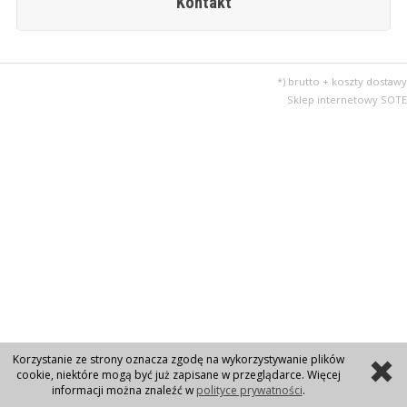
Kontakt
*) brutto + koszty dostawy
Sklep internetowy SOTE
Korzystanie ze strony oznacza zgodę na wykorzystywanie plików
cookie, niektóre mogą być już zapisane w przeglądarce. Więcej
informacji można znaleźć w
polityce prywatności
.