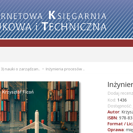
3) nauki o zarządzan..
Inżynieria procesów ..
Inżynie
Dodaj recenz
Kod:
1436
Dostępność:
Autor
:
Krzysz
ISBN
:
978-83
Format / Li
Oprawa
:
mię