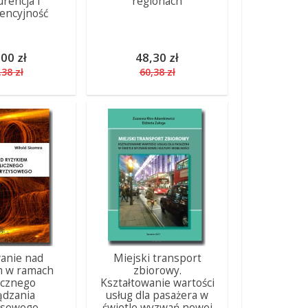
rencja i
regionach
encyjność
00 zł
48,30 zł
,38 zł
60,38 zł
anie nad
Miejski transport
m w ramach
zbiorowy.
icznego
Kształtowanie wartości
ądzania
usług dla pasażera w
ysowego
świetle wyzwań nowej