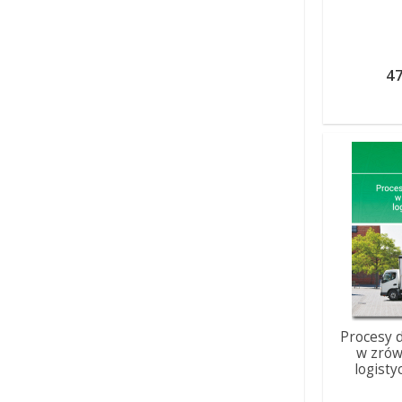
47
Procesy 
w zró
logisty