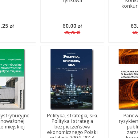
rynkowa
Konku
konkur
,25 zł
60,00 zł
63,
99,75 zł
60
dystrybucyjne
Polityka, strategia, siła.
Panow
wnoważonej
Polityka i strategia
ryzykie
ce miejskiej
bezpieczeństwa
publ
ekonomicznego Polski
zarz
w latach 2004–2014
kryz