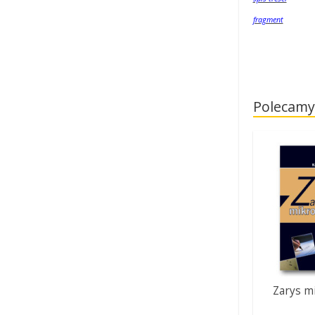
fragment
Polecamy
Zarys mi