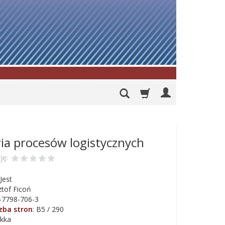
ria procesów logistycznych
ję:
Jest
tof Ficoń
-7798-706-3
czba stron
:
B5 / 290
kka