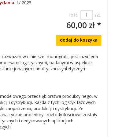
wydania
:
I / 2025
Ilość:
szt.
60,00 zł *
dodaj do koszyka
rozważań w niniejszej monografii, jest inżynieria
procesami logistycznymi, badanymi w aspekcie
o-funkcjonalnym i analityczno-syntetycznym.
e modelowego przedsiębiorstwa produkcyjnego, w
ji i dystrybucji. Każda z tych logistyk fazowych
i zaopatrzenia, produkcji i dystrybucji. Ze
j analityczne procedury i metody ilościowe zostały
atycznych i dedykowanych aplikacjach
czych.