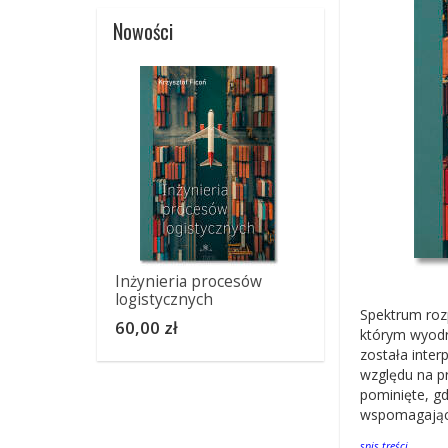
Nowości
Inżynieria procesów
logistycznych
Spektrum roz
60,00 zł
którym wyodrę
została inter
względu na pr
pominięte, g
wspomagający
spis treści