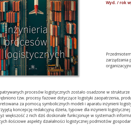
Wyd. / rok 
Przedmiotem 
zarządzania 
organizacyjn
patrywanych procesów logistycznych zostało osadzone w strukturz
bniono tzw. procesy fazowe dotyczące logistyki zaopatrzenia, produkc
pretowana za pomocą symbolicznych modeli i aparatu inżynierii logistyk
zyjętą koncepcję redakcyjną dzieła, typowe dla inżynierii logistyczne
dyż większość z nich dziś doskonale funkcjonuje w systemach inform
ch ilościowe aspekty działalności logistycznej podmiotów gospodar